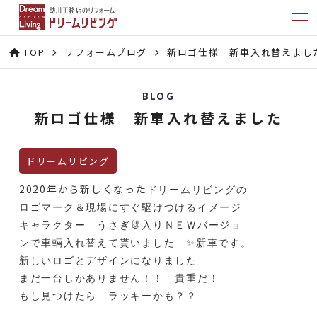
TOP
リフォームブログ
新ロゴ仕様 新車入れ替えまし
BLOG
新ロゴ仕様 新車入れ替えました
ドリームリビング
2020年から新しくなった
ドリームリビング
の
ロゴマーク＆現場にすぐ駆けつけるイメージ
キャラクター
うさぎ🐰入り
ＮＥＷバージョ
ンで
車輛
入れ替えて貰いました ✨
新車です。
新しいロゴとデザインになりました
まだ一台しかありません！！ 貴重だ！
もし見つけたら ラッキーかも？？