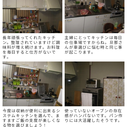
長年頑張ってくれたキッチ
主婦にとってキッチンは毎日
ン。整理されていますけど調
の仕事場ですからね。旦那さ
味料が増え続けます。お料理
んが車選びに悩む時と同じ事
を毎日すると仕方がないで
が起こります。
す。
今度は収納が便利に出来るシ
使っていないオーブンの存在
ステムキッチンを選んで、ま
感がハンパないです。パン作
すますご飯の支度が楽しくな
りには大活躍したそうです。
る物を選びましょう！