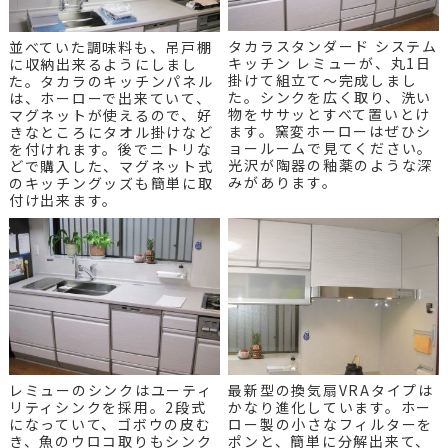
タカラスタンダード システム
並べていた調味料も、吊戸棚
キッチン レミューが、丸1日
に収納出来るようにしまし
掛けて組立て～完成しまし
た。タカラのキッチンパネル
た。シンクを広く取り、洗い
は、ホーローで出来ていて、
物をササッとすべて置いとけ
マグネットが使えるので、好
ます。窯変ホーローはぜひシ
きなところにタオル掛けなど
ョールームで見てください。
を付けれます。後でニトリな
光沢が陶器の釉薬のような深
どで購入した、マグネット式
みがあります。
のキッチングッズも簡単に取
付け出来ます。
レミューのシンクはユーティ
最新型の換気扇VRAタイプは
リティシンクを採用。2段式
かなり進化しています。ホー
になっていて、ゴボウの皮む
ロー製の小さなフィルターを
き、魚のウロコ取りもシンク
ポンと、簡単に分解出来て、