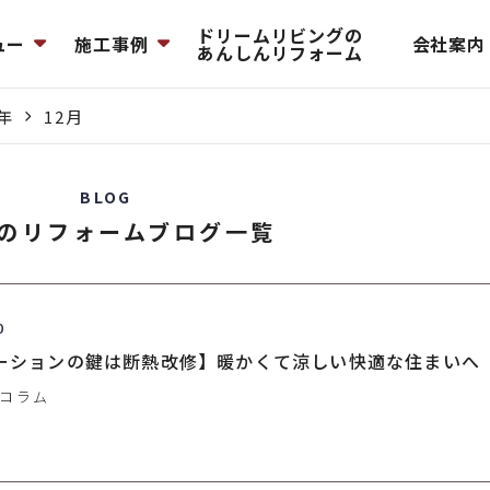
ドリームリビングの
ュー
施工事例
会社案内
あんしんリフォーム
5年
12月
BLOG
月のリフォームブログ一覧
0
ーションの鍵は断熱改修】暖かくて涼しい快適な住まいへ
コラム