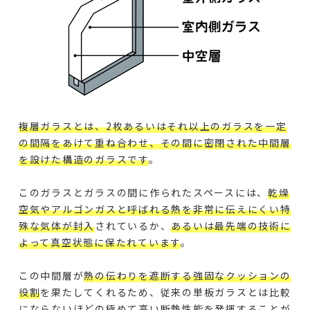
複層ガラスとは、2枚あるいはそれ以上のガラスを一定
の間隔をあけて重ね合わせ、その間に密閉された中間層
を設けた構造のガラスです
。
このガラスとガラスの間に作られたスペースには、
乾燥
空気やアルゴンガスと呼ばれる熱を非常に伝えにくい特
殊な気体が封入
されているか、
あるいは最先端の技術に
よって真空状態に保たれています
。
この中間層が
熱の伝わりを遮断する強固なクッションの
役割
を果たしてくれるため、従来の単板ガラスとは比較
にならないほどの極めて高い断熱性能を発揮することが