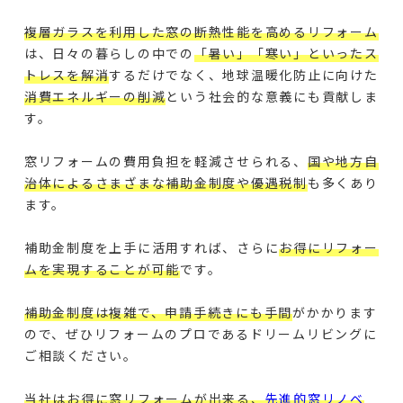
複層ガラスを利用した窓の断熱性能を高めるリフォーム
は、日々の暮らしの中での
「暑い」「寒い」といったス
トレスを解消
するだけでなく、地球温暖化防止に向けた
消費エネルギーの削減
という社会的な意義にも貢献しま
す。
窓リフォームの費用負担を軽減させられる、
国や地方自
治体によるさまざまな補助金制度や優遇税制
も多くあり
ます。
補助金制度を上手に活用すれば、さらに
お得にリフォー
ムを実現することが可能
です。
補助金制度は複雑で、申請手続きにも手間
がかかります
ので、ぜひリフォームのプロであるドリームリビングに
ご相談ください。
当社はお得に窓リフォームが出来る、
先進的窓リノベ